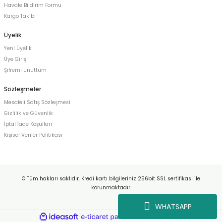
Havale Bildirim Formu
Kargo Takibi
Üyelik
Yeni Üyelik
Üye Girişi
Şifremi Unuttum
Sözleşmeler
Mesafeli Satış Sözleşmesi
Gizlilik ve Güvenlik
İptal İade Koşullari
Kişisel Veriler Politikası
© Tüm hakları saklıdır. Kredi kartı bilgileriniz 256bit SSL sertifikası ile
korunmaktadır.
WHATSAPP
ideasoft
ile
e-