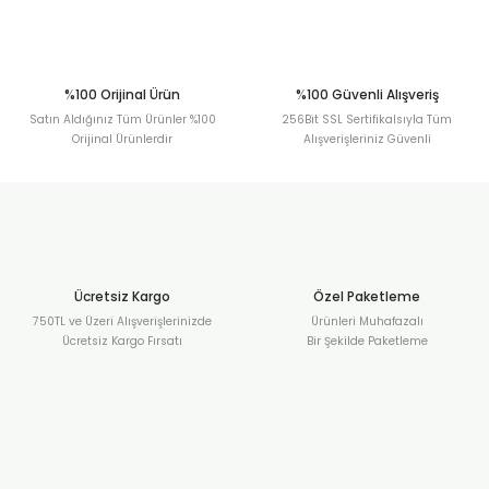
Gönder
%100 Orijinal Ürün
%100 Güvenli Alışveriş
Satın Aldığınız Tüm Ürünler %100
256Bit SSL Sertifikalsıyla Tüm
Orijinal Ürünlerdir
Alışverişleriniz Güvenli
Ücretsiz Kargo
Özel Paketleme
750TL ve Üzeri Alışverişlerinizde
Ürünleri Muhafazalı
Ücretsiz Kargo Fırsatı
Bir Şekilde Paketleme