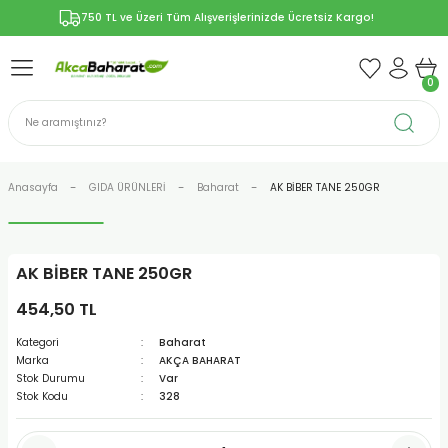
750 TL ve Üzeri Tüm Alışverişlerinizde Ücretsiz Kargo!
Geri Dön
Geri Dön
Geri Dön
Geri Dön
Geri Dön
ÜNLERİ
RÜNLER
YELERİ
ERİ
0
len-Propolis
T VE KAPSÜLLER
lar
Anasayfa
GIDA ÜRÜNLERİ
Baharat
AK BİBER TANE 250GR
AK BİBER TANE 250GR
r
454,50 TL
ER/Bitkisel Kapsül
-Marmelat
Kategori
Baharat
Marka
AKÇA BAHARAT
Stok Durumu
Var
Stok Kodu
328