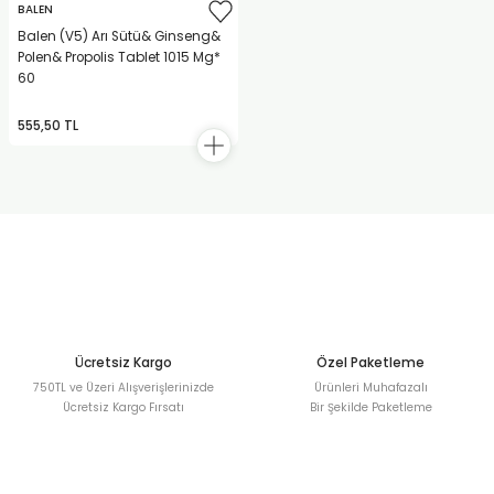
BALEN
Balen (V5) Arı Sütü& Ginseng&
Polen& Propolis Tablet 1015 Mg*
60
555,50 TL
Ücretsiz Kargo
Özel Paketleme
750TL ve Üzeri Alışverişlerinizde
Ürünleri Muhafazalı
Ücretsiz Kargo Fırsatı
Bir Şekilde Paketleme