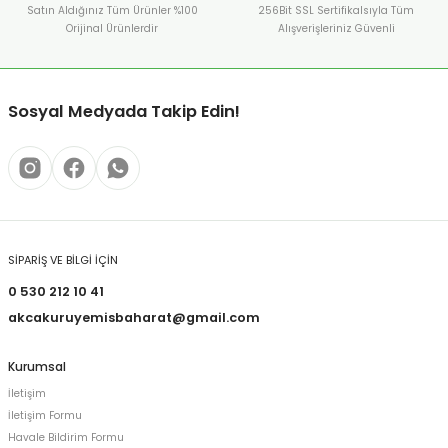
Satın Aldığınız Tüm Ürünler %100
256Bit SSL Sertifikalsıyla Tüm
Orijinal Ürünlerdir
Alışverişleriniz Güvenli
Sosyal Medyada Takip Edin!
SİPARİŞ VE BİLGİ İÇİN
0 530 212 10 41
akcakuruyemisbaharat@gmail.com
Kurumsal
İletişim
İletişim Formu
Havale Bildirim Formu