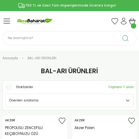
750 TL ve Üzeri Tüm Alışverişlerinizde Ücretsiz Kargo!
Geri Dön
Geri Dön
Geri Dön
Geri Dön
Geri Dön
ÜNLERİ
RÜNLER
YELERİ
ERİ
len-Propolis
T VE KAPSÜLLER
lar
Anasayfa
BAL-ARI ÜRÜNLERİ
BAL-ARI ÜRÜNLERİ
r
Toplam 7 ürün
Stoktakiler
ER/Bitkisel Kapsül
-Marmelat
AKZER
AKZER
PROPOLİSLİ ZENCEFİLLİ
Akzer Polen
KEÇİBOYNUZU ÖZÜ