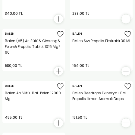
340,00 TL
288,00 TL
BALEN
BALEN
Balen (V5) Arı Sütü& Ginseng&
Balen Sıvı Propolis Ekstraktı 30 Ml
Polen& Propolis Tablet 1015 Mg*
60
580,00 TL
164,00 TL
BALEN
BALEN
Balen Arı Sütü-Bal-Polen 12000
Balen Beedrops Ekinezya+Bal-
Mg
Propolis Limon Aromalı Drops
455,00 TL
151,50 TL