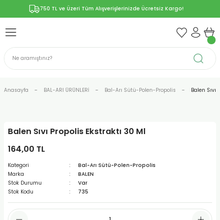
750 TL ve Üzeri Tüm Alışverişlerinizde Ücretsiz Kargo!
Geri Dön
Geri Dön
Geri Dön
Geri Dön
Geri Dön
ÜNLERİ
RÜNLER
YELERİ
ERİ
len-Propolis
T VE KAPSÜLLER
lar
Anasayfa
BAL-ARI ÜRÜNLERİ
Bal-Arı Sütü-Polen-Propolis
Balen Sıvı 
Balen Sıvı Propolis Ekstraktı 30 Ml
r
164,00 TL
ER/Bitkisel Kapsül
-Marmelat
Kategori
Bal-Arı Sütü-Polen-Propolis
Marka
BALEN
Stok Durumu
Var
Stok Kodu
735