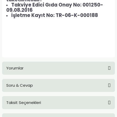
Takviye Edici Gıda Onay No: 001250-
09.08.2016
İşletme Kayıt No: TR-06-K-000188
Yorumlar
Soru & Cevap
Bu ürüne ilk yorumu siz yapın!
Taksit Seçenekleri
Yorum Yaz
Ürün hakkında henüz soru sorulmamış.