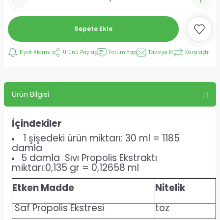
Sepete Ekle
Fiyat Alarmı
Ürünü Paylaş
Yorum Yap
Tavsiye Et
Karşılaştır
Ürün Bilgisi
İçindekiler
1 şişedeki ürün miktarı: 30 ml = 1185
damla
5 damla Sıvı Propolis Ekstraktı
miktarı:0,135 gr = 0,12658 ml
Etken Madde
Nitelik
Saf Propolis Ekstresi
toz