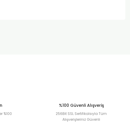
za iletebilirsiniz.
ün
%100 Güvenli Alışveriş
er %100
256Bit SSL Sertifikalsıyla Tüm
Alışverişleriniz Güvenli