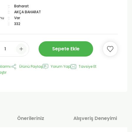
Baharat
AKÇA BAHARAT
mu
Var
332
Sepete Ekle
Alarmı
Ürünü Paylaş
Yorum Yap
Tavsiye Et
aştır
Önerileriniz
Alışveriş Deneyimi