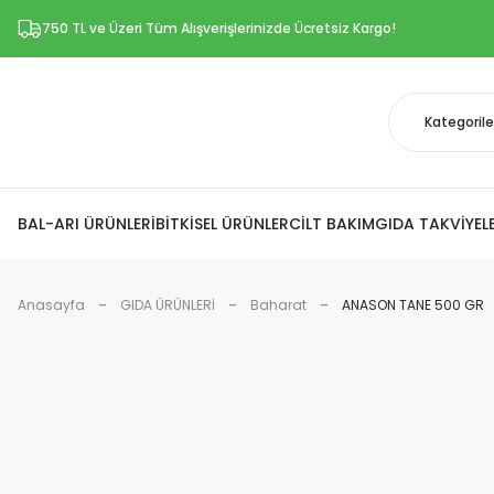
750 TL ve Üzeri Tüm Alışverişlerinizde Ücretsiz Kargo!
BAL-ARI ÜRÜNLERİ
BİTKİSEL ÜRÜNLER
CİLT BAKIM
GIDA TAKVİYELE
Anasayfa
GIDA ÜRÜNLERİ
Baharat
ANASON TANE 500 GR