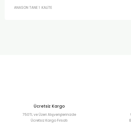
ANASON TANE 1 .KALİTE
Bu ürünün fiyat bilgisi, resim, ürün açıklamalarında ve diğer k
Görüş ve önerileriniz için teşekkür ederiz.
Ürün resmi kalitesiz, bozuk veya görüntülenemiyor.
Ürün açıklamasında eksik bilgiler bulunuyor.
Ürün bilgilerinde hatalar bulunuyor.
Ürün fiyatı diğer sitelerden daha pahalı.
Bu ürüne benzer farklı alternatifler olmalı.
Ücretsiz Kargo
750TL ve Üzeri Alışverişlerinizde
Ücretsiz Kargo Fırsatı
B