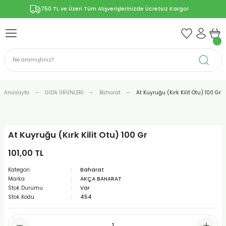
750 TL ve Üzeri Tüm Alışverişlerinizde Ücretsiz Kargo!
Geri Dön
Geri Dön
Geri Dön
Geri Dön
Geri Dön
ÜNLERİ
RÜNLER
YELERİ
ERİ
len-Propolis
T VE KAPSÜLLER
lar
Anasayfa
GIDA ÜRÜNLERİ
Baharat
At Kuyruğu (Kırk Kilit Otu) 100 Gr
At Kuyruğu (Kırk Kilit Otu) 100 Gr
r
101,00 TL
ER/Bitkisel Kapsül
-Marmelat
Kategori
Baharat
Marka
AKÇA BAHARAT
Stok Durumu
Var
Stok Kodu
454