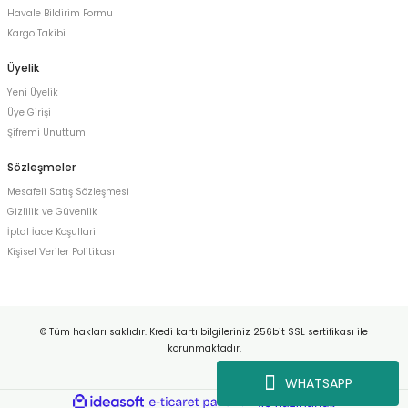
Havale Bildirim Formu
Kargo Takibi
Üyelik
Yeni Üyelik
Üye Girişi
Şifremi Unuttum
Sözleşmeler
Mesafeli Satış Sözleşmesi
Gizlilik ve Güvenlik
İptal İade Koşullari
Kişisel Veriler Politikası
© Tüm hakları saklıdır. Kredi kartı bilgileriniz 256bit SSL sertifikası ile
korunmaktadır.
WHATSAPP
ideasoft
ile
e-