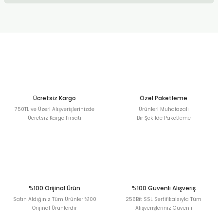
kullanarak tarafımıza iletebilirsiniz.
Görüş ve önerileriniz için teşekkür ederiz.
Sitemize ilk yorumu siz yapın!
Ürün resmi kalitesiz, bozuk veya görüntülenemiyor.
Ürün açıklamasında eksik bilgiler bulunuyor.
Deneyimini Paylaş
Ürün bilgilerinde hatalar bulunuyor.
Ürün fiyatı diğer sitelerden daha pahalı.
Bu ürüne benzer farklı alternatifler olmalı.
Ücretsiz Kargo
Özel Paketleme
750TL ve Üzeri Alışverişlerinizde
Ürünleri Muhafazalı
Ücretsiz Kargo Fırsatı
Bir Şekilde Paketleme
Gönder
%100 Orijinal Ürün
%100 Güvenli Alışveriş
Satın Aldığınız Tüm Ürünler %100
256Bit SSL Sertifikalsıyla Tüm
Orijinal Ürünlerdir
Alışverişleriniz Güvenli