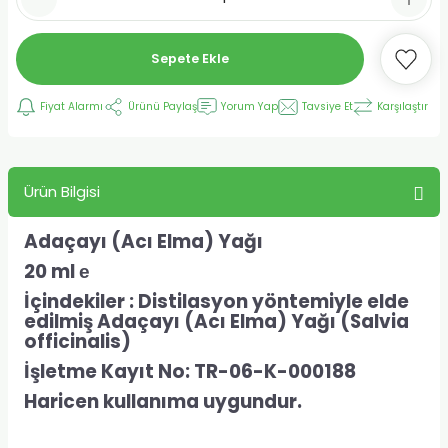
Sepete Ekle
Fiyat Alarmı
Ürünü Paylaş
Yorum Yap
Tavsiye Et
Karşılaştır
Ürün Bilgisi
Adaçayı (Acı Elma) Yağı
20 ml
е
İçindekiler : Distilasyon yöntemiyle elde
edilmiş Adaçayı (Acı Elma) Yağı (
Salvia
officinalis
)
İşletme Kayıt No: TR-06-K-000188
Haricen kullanıma uygundur.