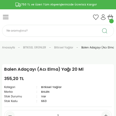
750 TL ve Üzeri Tüm Alışverişlerinizde Ücretsiz Kargo!
Geri Dön
Geri Dön
Geri Dön
Geri Dön
Geri Dön
ÜNLERİ
RÜNLER
YELERİ
ERİ
len-Propolis
T VE KAPSÜLLER
lar
Anasayfa
BİTKİSEL ÜRÜNLER
Bitkisel Yağlar
Balen Adaçayı (Acı Elma)
Balen Adaçayı (Acı Elma) Yağı 20 Ml
r
355,20 TL
ER/Bitkisel Kapsül
-Marmelat
Kategori
Bitkisel Yağlar
Marka
BALEN
Stok Durumu
Var
Stok Kodu
663