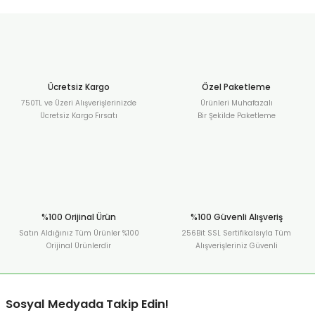
Ücretsiz Kargo
Özel Paketleme
750TL ve Üzeri Alışverişlerinizde
Ürünleri Muhafazalı
Ücretsiz Kargo Fırsatı
Bir Şekilde Paketleme
%100 Orijinal Ürün
%100 Güvenli Alışveriş
Satın Aldığınız Tüm Ürünler %100
256Bit SSL Sertifikalsıyla Tüm
Orijinal Ürünlerdir
Alışverişleriniz Güvenli
Sosyal Medyada Takip Edin!