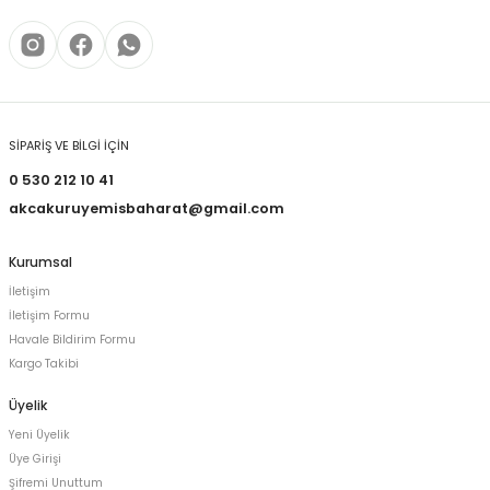
SİPARİŞ VE BİLGİ İÇİN
0 530 212 10 41
akcakuruyemisbaharat@gmail.com
Kurumsal
İletişim
İletişim Formu
Havale Bildirim Formu
Kargo Takibi
Üyelik
Yeni Üyelik
Üye Girişi
Şifremi Unuttum