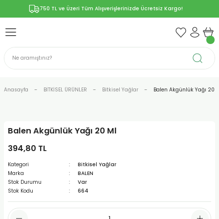
750 TL ve Üzeri Tüm Alışverişlerinizde Ücretsiz Kargo!
Geri Dön
Geri Dön
Geri Dön
Geri Dön
Geri Dön
ÜNLERİ
RÜNLER
YELERİ
ERİ
len-Propolis
T VE KAPSÜLLER
lar
Anasayfa
BİTKİSEL ÜRÜNLER
Bitkisel Yağlar
Balen Akgünlük Yağı 20 
Balen Akgünlük Yağı 20 Ml
r
394,80 TL
ER/Bitkisel Kapsül
-Marmelat
Kategori
Bitkisel Yağlar
Marka
BALEN
Stok Durumu
Var
Stok Kodu
664