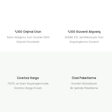
Gönder
%100 Orijinal Ürün
%100 Güvenli Alışveriş
Satın Aldığınız Tüm Ürünler %100
256Bit SSL Sertifikalsıyla Tüm
Orijinal Ürünlerdir
Alışverişleriniz Güvenli
Ücretsiz Kargo
Özel Paketleme
750TL ve Üzeri Alışverişlerinizde
Ürünleri Muhafazalı
Ücretsiz Kargo Fırsatı
Bir Şekilde Paketleme