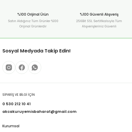
%100 Orijinal Ürün
%100 Güvenli Alışveriş
Satın Aldığınız Tüm Ürünler %100
256Bit SSL Sertifikalsıyla Tüm
Orijinal Ürünlerdir
Alışverişleriniz Güvenli
Sosyal Medyada Takip Edin!
SİPARİŞ VE BİLGİ İÇİN
0 530 212 10 41
akcakuruyemisbaharat@gmail.com
Kurumsal