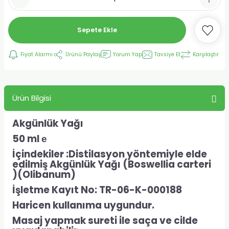
Sepete Ekle
Fiyat Alarmı
Ürünü Paylaş
Yorum Yap
Tavsiye Et
Karşılaştır
Ürün Bilgisi
Akgünlük Yağı
50 ml
е
İçindekiler :Distilasyon yöntemiyle elde
edilmiş Akgünlük Yağı (
Boswellia carteri
)(
Olibanum
)
İşletme Kayıt No: TR-06-K-000188
Haricen kullanıma uygundur.
Masaj yapmak sureti ile saça ve cilde