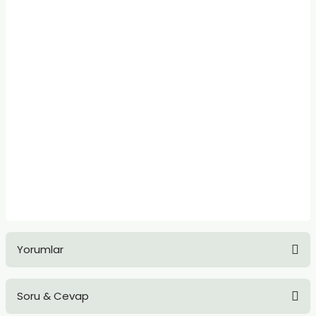
Yorumlar
Soru & Cevap
Bu ürüne ilk yorumu siz yapın!