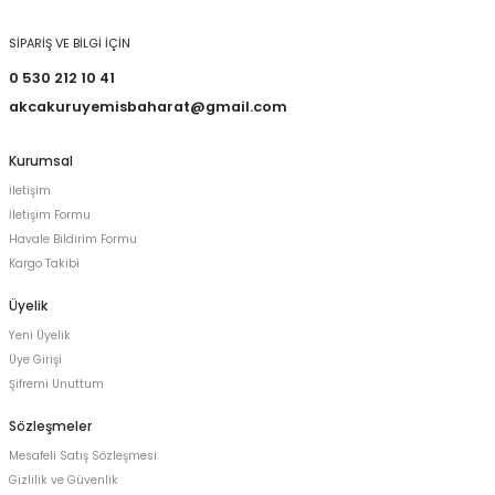
SİPARİŞ VE BİLGİ İÇİN
0 530 212 10 41
akcakuruyemisbaharat@gmail.com
Kurumsal
İletişim
İletişim Formu
Havale Bildirim Formu
Kargo Takibi
Üyelik
Yeni Üyelik
Üye Girişi
Şifremi Unuttum
Sözleşmeler
Mesafeli Satış Sözleşmesi
Gizlilik ve Güvenlik