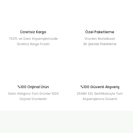
Ürün açıklamasında eksik bilgiler bulunuyor.
Deneyimini Paylaş
Ürün bilgilerinde hatalar bulunuyor.
Ürün fiyatı diğer sitelerden daha pahalı.
Bu ürüne benzer farklı alternatifler olmalı.
Ücretsiz Kargo
Özel Paketleme
750TL ve Üzeri Alışverişlerinizde
Ürünleri Muhafazalı
Ücretsiz Kargo Fırsatı
Bir Şekilde Paketleme
Gönder
%100 Orijinal Ürün
%100 Güvenli Alışveriş
Satın Aldığınız Tüm Ürünler %100
256Bit SSL Sertifikalsıyla Tüm
Orijinal Ürünlerdir
Alışverişleriniz Güvenli