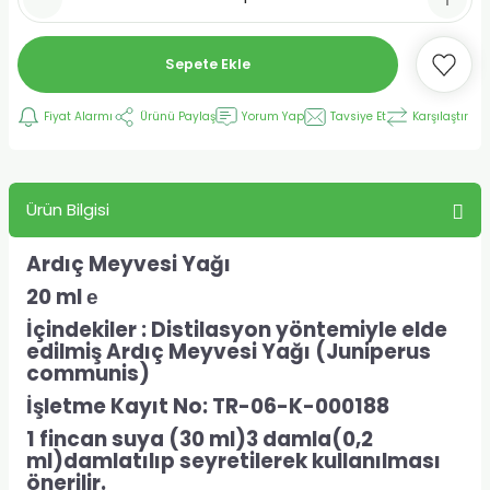
Sepete Ekle
Fiyat Alarmı
Ürünü Paylaş
Yorum Yap
Tavsiye Et
Karşılaştır
Ürün Bilgisi
Ardıç Meyvesi Yağı
20 ml
е
İçindekiler : Distilasyon yöntemiyle elde
edilmiş Ardıç Meyvesi Yağı (
Juniperus
communis
)
İşletme Kayıt No: TR-06-K-000188
1 fincan suya (30 ml)3 damla(0,2
ml)damlatılıp seyretilerek kullanılması
önerilir.