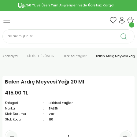
750 TL ve Üzeri Tüm Alışverişlerinizde Ücretsiz Kargo!
Geri Dön
Geri Dön
Geri Dön
Geri Dön
Geri Dön
ÜNLERİ
RÜNLER
YELERİ
ERİ
len-Propolis
T VE KAPSÜLLER
lar
Anasayfa
BİTKİSEL ÜRÜNLER
Bitkisel Yağlar
Balen Ardıç Meyvesi Yağı
Balen Ardıç Meyvesi Yağı 20 Ml
r
415,00 TL
ER/Bitkisel Kapsül
-Marmelat
Kategori
Bitkisel Yağlar
Marka
BALEN
Stok Durumu
Var
Stok Kodu
110