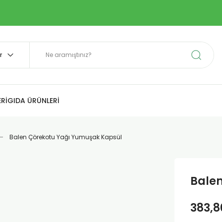
Rİ
GIDA ÜRÜNLERİ
Balen Çörekotu Yağı Yumuşak Kapsül
Balen
383,8