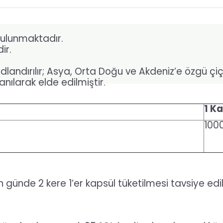
bulunmaktadır.
ir.
andırılır; Asya, Orta Doğu ve Akdeniz’e özgü çiçekli
nılarak elde edilmiştir.
1 K
100
çin günde 2 kere 1’er kapsül tüketilmesi tavsiye edili