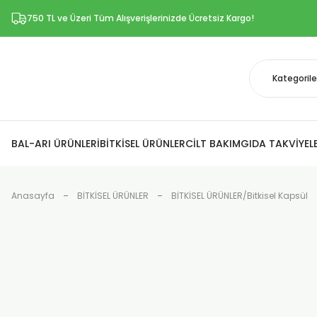
750 TL ve Üzeri Tüm Alışverişlerinizde Ücretsiz Kargo!
BAL-ARI ÜRÜNLERİ
BİTKİSEL ÜRÜNLER
CİLT BAKIM
GIDA TAKVİYELE
Anasayfa
BİTKİSEL ÜRÜNLER
BİTKİSEL ÜRÜNLER/Bitkisel Kapsül