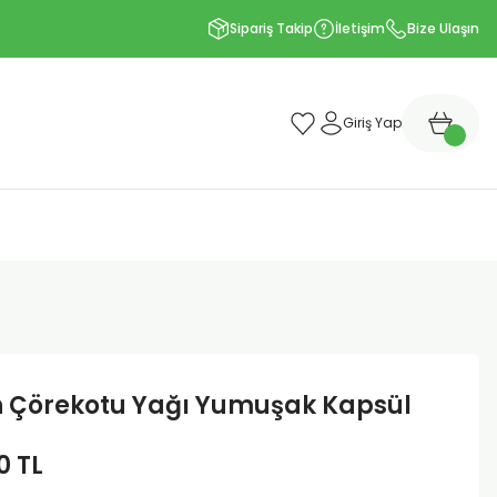
Sipariş Takip
İletişim
Bize Ulaşın
Giriş Yap
 Çörekotu Yağı Yumuşak Kapsül
0 TL