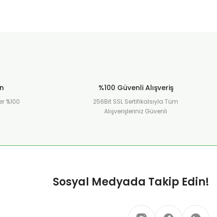
diğer
sitele
daha
pahalı
Bu ür
benze
farklı
alterna
ün
%100 Güvenli Alışveriş
olmalı
er %100
256Bit SSL Sertifikalsıyla Tüm
Alışverişleriniz Güvenli
Gön
Sosyal Medyada Takip Edin!