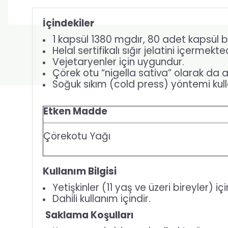
İçindekiler
1 kapsül 1380 mgdır, 80 adet kapsül 
Helal sertifikalı sığır jelatini içermekted
Vejetaryenler için uygundur.
Çörek otu “nigella sativa” olarak da adl
Soğuk sıkım (cold press) yöntemi kulla
Etken Madde
Çörekotu Yağı
Kullanım Bilgisi
Yetişkinler (11 yaş ve üzeri bireyler) i
Dahili kullanım içindir.
Saklama Koşulları