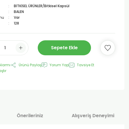
BİTKİSEL ÜRÜNLER/Bitkisel Kapsül
BALEN
mu
Var
128
Sepete Ekle
Alarmı
Ürünü Paylaş
Yorum Yap
Tavsiye Et
aştır
Önerileriniz
Alışveriş Deneyimi