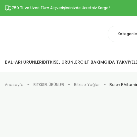
750 TL ve Üzeri Tüm Alışverişlerinizde Ücretsiz Kargo!
BAL-ARI ÜRÜNLERİ
BİTKİSEL ÜRÜNLER
CİLT BAKIM
GIDA TAKVİYELE
Anasayfa
BİTKİSEL ÜRÜNLER
Bitkisel Yağlar
Balen E Vitami