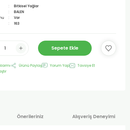
Bitkisel Yağlar
BALEN
mu
Var
163
Sepete Ekle
Alarmı
Ürünü Paylaş
Yorum Yap
Tavsiye Et
aştır
Önerileriniz
Alışveriş Deneyimi