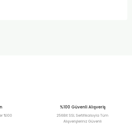
za iletebilirsiniz.
ün
%100 Güvenli Alışveriş
er %100
256Bit SSL Sertifikalsıyla Tüm
Alışverişleriniz Güvenli