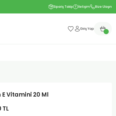
Sipariş Takip
İletişim
Bize Ulaşın
Giriş Yap
 E Vitamini 20 Ml
0 TL