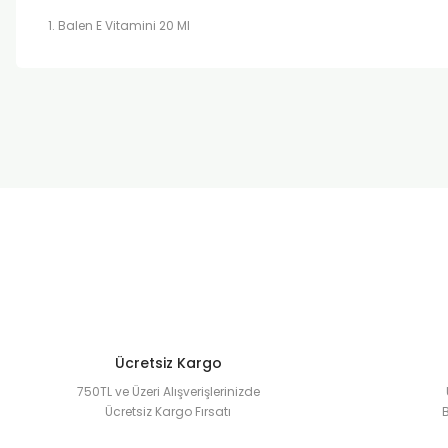
Balen E Vitamini 20 Ml
Bu ürünün fiyat bilgisi, resim, ürün açıklamalarında ve diğer k
Görüş ve önerileriniz için teşekkür ederiz.
Ürün resmi kalitesiz, bozuk veya görüntülenemiyor.
Ürün açıklamasında eksik bilgiler bulunuyor.
Ürün bilgilerinde hatalar bulunuyor.
Ürün fiyatı diğer sitelerden daha pahalı.
Bu ürüne benzer farklı alternatifler olmalı.
Ücretsiz Kargo
750TL ve Üzeri Alışverişlerinizde
Ücretsiz Kargo Fırsatı
B