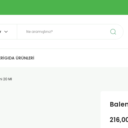
Rİ
GIDA ÜRÜNLERİ
ni 20 Ml
Balen
216,0