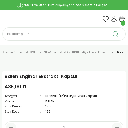
750 TL ve Üzeri Tüm Alışverişlerinizde Ücretsiz Kargo!
Geri Dön
Geri Dön
Geri Dön
Geri Dön
Geri Dön
ÜNLERİ
RÜNLER
YELERİ
ERİ
len-Propolis
T VE KAPSÜLLER
lar
Anasayfa
BİTKİSEL ÜRÜNLER
BİTKİSEL ÜRÜNLER/Bitkisel Kapsül
Balen E
Balen Enginar Ekstraktı Kapsül
r
436,00 TL
ER/Bitkisel Kapsül
-Marmelat
Kategori
BİTKİSEL ÜRÜNLER/Bitkisel Kapsül
Marka
BALEN
Stok Durumu
Var
Stok Kodu
136