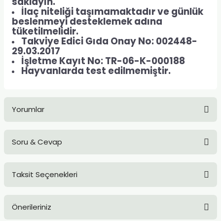
saklayın.
İlaç niteliği taşımamaktadır ve günlük
beslenmeyi desteklemek adına
tüketilmelidir.
Takviye Edici Gıda Onay No: 002448-
29.03.2017
İşletme Kayıt No: TR-06-K-000188
Hayvanlarda test edilmemiştir.
Yorumlar
Soru & Cevap
Bu ürüne ilk yorumu siz yapın!
Taksit Seçenekleri
Yorum Yaz
Ürün hakkında henüz soru sorulmamış.
Önerileriniz
Soru Sor