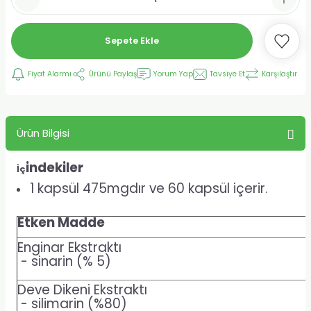
Sepete Ekle
Fiyat Alarmı
Ürünü Paylaş
Yorum Yap
Tavsiye Et
Karşılaştır
Ürün Bilgisi
indekiler
İç
1 kapsül 475mgdır ve 60 kapsül içerir.
Etken Madde
Enginar Ekstraktı
- sinarin (% 5)
Deve Dikeni Ekstraktı
- silimarin (%80)