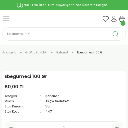
750 TL ve Üzeri Tüm Alışverişlerinizde Ücretsiz Kargo!
Geri Dön
Geri Dön
Geri Dön
Geri Dön
Geri Dön
ÜNLERİ
RÜNLER
YELERİ
ERİ
len-Propolis
T VE KAPSÜLLER
lar
Anasayfa
GIDA ÜRÜNLERİ
Baharat
Ebegümeci 100 Gr
Ebegümeci 100 Gr
r
80,00 TL
ER/Bitkisel Kapsül
-Marmelat
Kategori
Baharat
Marka
AKÇA BAHARAT
Stok Durumu
Var
Stok Kodu
447