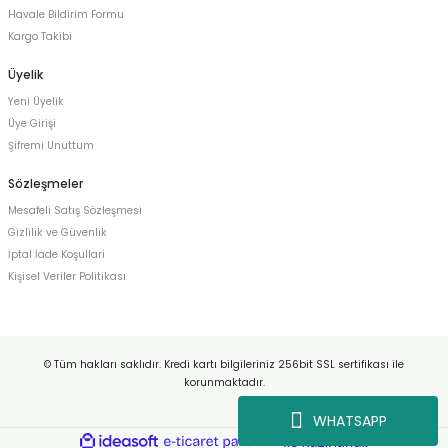
Havale Bildirim Formu
Kargo Takibi
Üyelik
Yeni Üyelik
Üye Girişi
Şifremi Unuttum
Sözleşmeler
Mesafeli Satış Sözleşmesi
Gizlilik ve Güvenlik
İptal İade Koşullari
Kişisel Veriler Politikası
© Tüm hakları saklıdır. Kredi kartı bilgileriniz 256bit SSL sertifikası ile
korunmaktadır.
WHATSAPP
ideasoft
ile
e-