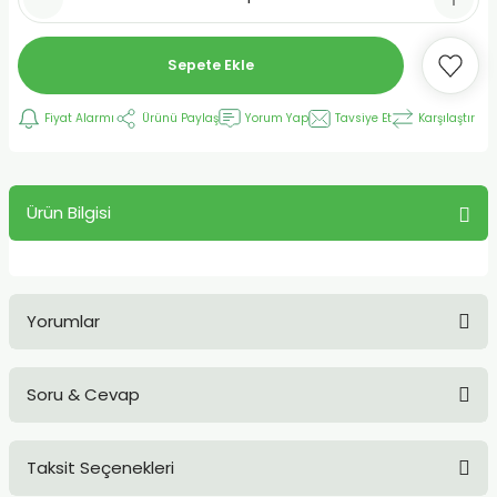
Sepete Ekle
Fiyat Alarmı
Ürünü Paylaş
Yorum Yap
Tavsiye Et
Karşılaştır
Ürün Bilgisi
Yorumlar
Soru & Cevap
Bu ürüne ilk yorumu siz yapın!
Taksit Seçenekleri
Yorum Yaz
Ürün hakkında henüz soru sorulmamış.