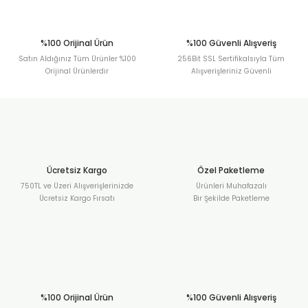
%100 Orijinal Ürün
%100 Güvenli Alışveriş
Satın Aldığınız Tüm Ürünler %100
256Bit SSL Sertifikalsıyla Tüm
Orijinal Ürünlerdir
Alışverişleriniz Güvenli
Ücretsiz Kargo
Özel Paketleme
750TL ve Üzeri Alışverişlerinizde
Ürünleri Muhafazalı
Ücretsiz Kargo Fırsatı
Bir Şekilde Paketleme
%100 Orijinal Ürün
%100 Güvenli Alışveriş