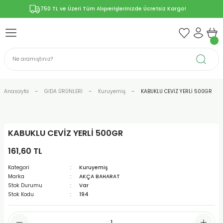
750 TL ve Üzeri Tüm Alışverişlerinizde Ücretsiz Kargo!
Geri Dön
Geri Dön
Geri Dön
Geri Dön
Geri Dön
ÜNLERİ
RÜNLER
YELERİ
ERİ
len-Propolis
T VE KAPSÜLLER
lar
Anasayfa
GIDA ÜRÜNLERİ
Kuruyemiş
KABUKLU CEVİZ YERLİ 500GR
KABUKLU CEVİZ YERLİ 500GR
r
161,60 TL
ER/Bitkisel Kapsül
-Marmelat
Kategori
Kuruyemiş
Marka
AKÇA BAHARAT
Stok Durumu
Var
Stok Kodu
194