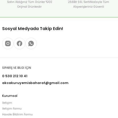
Satın Aldığınız Tüm Ürünler %100
256Bit SSL Sertifikalsıyla Tüm
Orijinal Ürünlerdir
Alışverişleriniz Güvenli
Sosyal Medyada Takip Edin!
SİPARİŞ VE BİLGİ İÇİN
0 530 212 10 41
akcakuruyemisbaharat@gmail.com
Kurumsal
İletişim
İletişim Formu
Havale Bildirim Formu