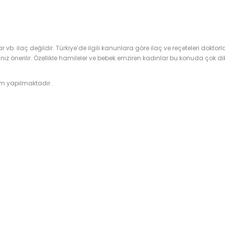
lar vb. ilaç değildir. Türkiye’de ilgili kanunlara göre ilaç ve reçeteleri doktorl
erilir. Özellikle hamileler ve bebek emziren kadınlar bu konuda çok dikk
im yapılmaktadır.