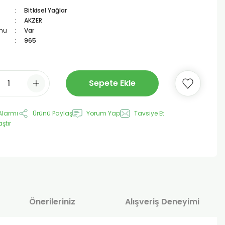
Bitkisel Yağlar
AKZER
mu
Var
965
Sepete Ekle
Alarmı
Ürünü Paylaş
Yorum Yap
Tavsiye Et
aştır
Önerileriniz
Alışveriş Deneyimi