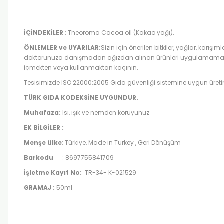
İÇİNDEKİLER
: Theoroma Cacoa oil (Kakao yağı).
ÖNLEMLER ve UYARILAR:
Sizin için önerilen bitkiler, yağlar, karışım
doktorunuza danışmadan ağızdan alınan ürünleri uygulamamanız ön
içmekten veya kullanmaktan kaçının.
Tesisimizde ISO 22000:2005 Gıda güvenliği sistemine uygun üret
TÜRK GIDA KODEKSİNE
UYGUNDUR.
Muhafaza:
Isı, ışık ve nemden koruyunuz
EK BİLGİLER :
Menşe ülke
: Türkiye, Made in Turkey , Geri Dönüşüm
Barkodu
: 8697755841709
İşletme Kayıt No:
TR-34- K-021529
GRAMAJ :
50ml