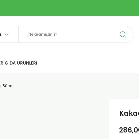
Rİ
GIDA ÜRÜNLERİ
ğı 50cc
Kakao
286,0