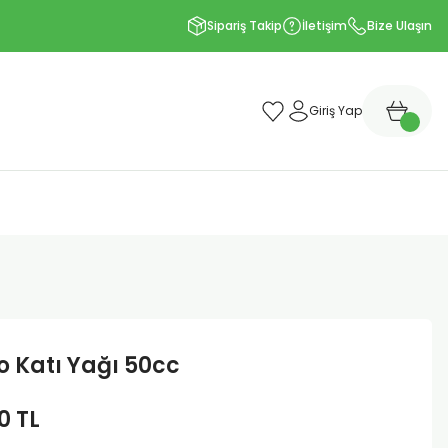
Sipariş Takip
İletişim
Bize Ulaşın
Giriş Yap
 Katı Yağı 50cc
0 TL