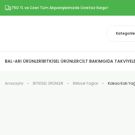
750 TL ve Üzeri Tüm Alışverişlerinizde Ücretsiz Kargo!
BAL-ARI ÜRÜNLERİ
BİTKİSEL ÜRÜNLER
CİLT BAKIM
GIDA TAKVİYELE
Anasayfa
BİTKİSEL ÜRÜNLER
Bitkisel Yağlar
Kakao Katı Ya