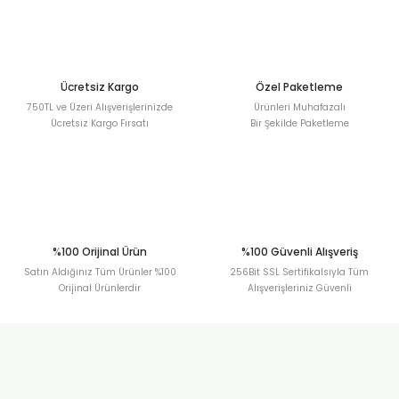
Deneyimini Paylaş
Ürün bilgilerinde hatalar bulunuyor.
Ürün fiyatı diğer sitelerden daha pahalı.
Bu ürüne benzer farklı alternatifler olmalı.
Ücretsiz Kargo
Özel Paketleme
750TL ve Üzeri Alışverişlerinizde
Ürünleri Muhafazalı
Ücretsiz Kargo Fırsatı
Bir Şekilde Paketleme
Gönder
%100 Orijinal Ürün
%100 Güvenli Alışveriş
Satın Aldığınız Tüm Ürünler %100
256Bit SSL Sertifikalsıyla Tüm
Orijinal Ürünlerdir
Alışverişleriniz Güvenli