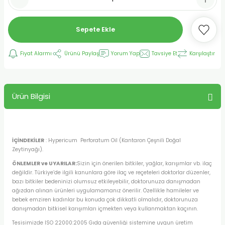
Sepete Ekle
Fiyat Alarmı
Ürünü Paylaş
Yorum Yap
Tavsiye Et
Karşılaştır
Ürün Bilgisi
İÇİNDEKİLER
: Hypericum Perforatum Oil (Kantaron Çeşnili Doğal
Zeytinyağı).
ÖNLEMLER ve UYARILAR:
Sizin için önerilen bitkiler, yağlar, karışımlar vb. ilaç
değildir. Türkiye’de ilgili kanunlara göre ilaç ve reçeteleri doktorlar düzenler,
bazı bitkiler bedeninizi olumsuz etkileyebilir, doktorunuza danışmadan
ağızdan alınan ürünleri uygulamamanız önerilir. Özellikle hamileler ve
bebek emziren kadınlar bu konuda çok dikkatli olmalıdır, doktorunuza
danışmadan bitkisel karışımları içmekten veya kullanmaktan kaçının.
Tesisimizde ISO 22000:2005 Gıda güvenliği sistemine uygun üretim