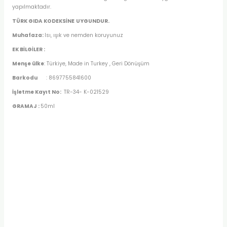
yapılmaktadır.
TÜRK GIDA KODEKSİNE
UYGUNDUR.
Muhafaza:
Isı, ışık ve nemden koruyunuz
EK BİLGİLER :
Menşe ülke
: Türkiye, Made in Turkey , Geri Dönüşüm
Barkodu
: 8697755841600
İşletme Kayıt No:
TR-34- K-021529
GRAMAJ :
50ml