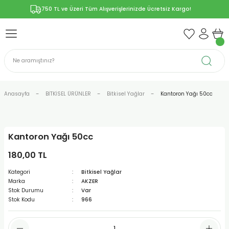
750 TL ve Üzeri Tüm Alışverişlerinizde Ücretsiz Kargo!
Geri Dön
Geri Dön
Geri Dön
Geri Dön
Geri Dön
ÜNLERİ
RÜNLER
YELERİ
ERİ
len-Propolis
T VE KAPSÜLLER
lar
Anasayfa
BİTKİSEL ÜRÜNLER
Bitkisel Yağlar
Kantoron Yağı 50cc
Kantoron Yağı 50cc
r
180,00 TL
ER/Bitkisel Kapsül
-Marmelat
Kategori
Bitkisel Yağlar
Marka
AKZER
Stok Durumu
Var
Stok Kodu
966