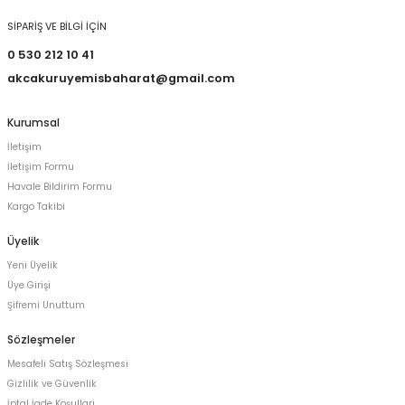
SİPARİŞ VE BİLGİ İÇİN
0 530 212 10 41
akcakuruyemisbaharat@gmail.com
Kurumsal
İletişim
İletişim Formu
Havale Bildirim Formu
Kargo Takibi
Üyelik
Yeni Üyelik
Üye Girişi
Şifremi Unuttum
Sözleşmeler
Mesafeli Satış Sözleşmesi
Gizlilik ve Güvenlik
İptal İade Koşullari