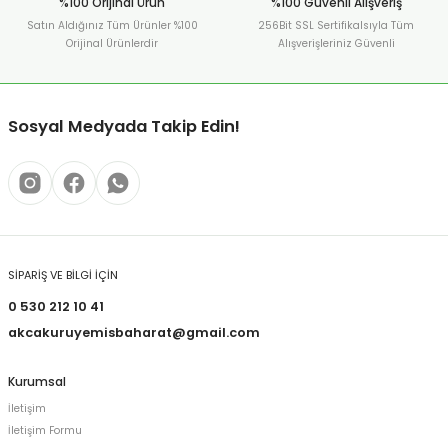
%100 Orijinal Ürün
%100 Güvenli Alışveriş
Satın Aldığınız Tüm Ürünler %100
256Bit SSL Sertifikalsıyla Tüm
Orijinal Ürünlerdir
Alışverişleriniz Güvenli
Sosyal Medyada Takip Edin!
SİPARİŞ VE BİLGİ İÇİN
0 530 212 10 41
akcakuruyemisbaharat@gmail.com
Kurumsal
İletişim
İletişim Formu