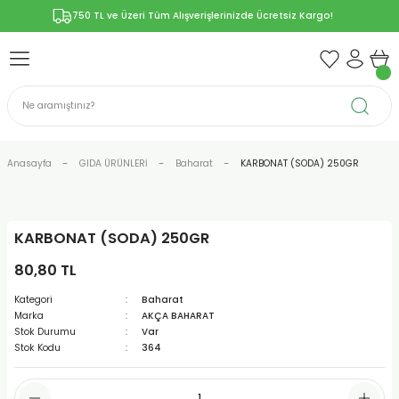
750 TL ve Üzeri Tüm Alışverişlerinizde Ücretsiz Kargo!
Geri Dön
Geri Dön
Geri Dön
Geri Dön
Geri Dön
ÜNLERİ
RÜNLER
YELERİ
ERİ
len-Propolis
T VE KAPSÜLLER
lar
Anasayfa
GIDA ÜRÜNLERİ
Baharat
KARBONAT (SODA) 250GR
KARBONAT (SODA) 250GR
r
80,80 TL
ER/Bitkisel Kapsül
-Marmelat
Kategori
Baharat
Marka
AKÇA BAHARAT
Stok Durumu
Var
Stok Kodu
364