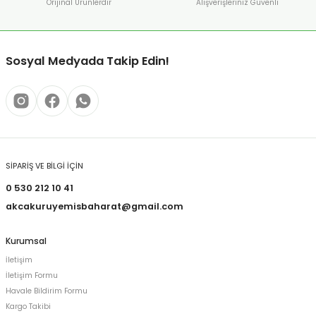
Orijinal Ürünlerdir
Alışverişleriniz Güvenli
Sosyal Medyada Takip Edin!
SİPARİŞ VE BİLGİ İÇİN
0 530 212 10 41
akcakuruyemisbaharat@gmail.com
Kurumsal
İletişim
İletişim Formu
Havale Bildirim Formu
Kargo Takibi