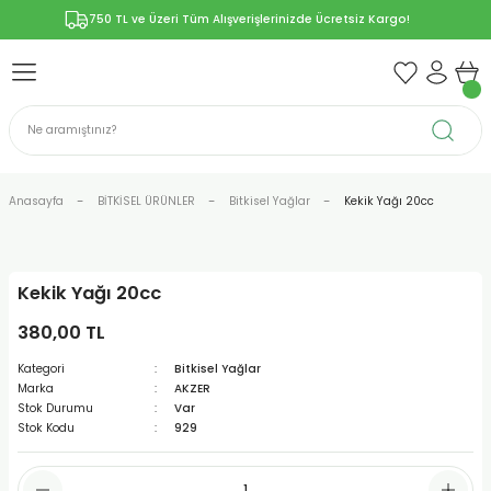
750 TL ve Üzeri Tüm Alışverişlerinizde Ücretsiz Kargo!
Geri Dön
Geri Dön
Geri Dön
Geri Dön
Geri Dön
ÜNLERİ
RÜNLER
YELERİ
ERİ
len-Propolis
T VE KAPSÜLLER
lar
Anasayfa
BİTKİSEL ÜRÜNLER
Bitkisel Yağlar
Kekik Yağı 20cc
Kekik Yağı 20cc
r
380,00 TL
ER/Bitkisel Kapsül
-Marmelat
Kategori
Bitkisel Yağlar
Marka
AKZER
Stok Durumu
Var
Stok Kodu
929