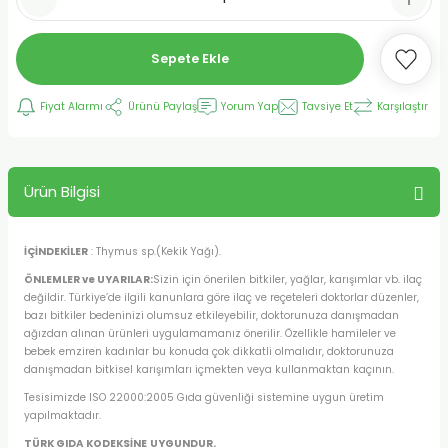
Sepete Ekle
Fiyat Alarmı
Ürünü Paylaş
Yorum Yap
Tavsiye Et
Karşılaştır
Ürün Bilgisi
İÇİNDEKİLER
: Thymus sp.(Kekik Yağı).
ÖNLEMLER ve UYARILAR:
Sizin için önerilen bitkiler, yağlar, karışımlar vb. ilaç
değildir. Türkiye’de ilgili kanunlara göre ilaç ve reçeteleri doktorlar düzenler,
bazı bitkiler bedeninizi olumsuz etkileyebilir, doktorunuza danışmadan
ağızdan alınan ürünleri uygulamamanız önerilir. Özellikle hamileler ve
bebek emziren kadınlar bu konuda çok dikkatli olmalıdır, doktorunuza
danışmadan bitkisel karışımları içmekten veya kullanmaktan kaçının.
Tesisimizde ISO 22000:2005 Gıda güvenliği sistemine uygun üretim
yapılmaktadır.
TÜRK GIDA KODEKSİNE
UYGUNDUR.