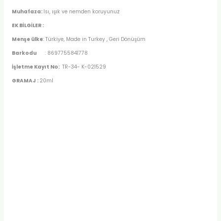
Muhafaza:
Isı, ışık ve nemden koruyunuz
EK BİLGİLER :
Menşe ülke
: Türkiye, Made in Turkey , Geri Dönüşüm
Barkodu
: 8697755841778
İşletme Kayıt No:
TR-34- K-021529
GRAMAJ :
20ml