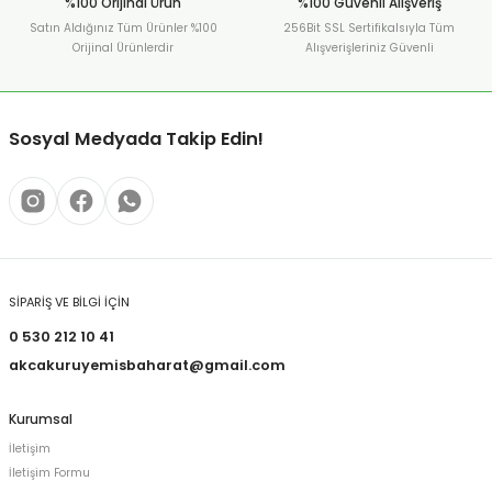
%100 Orijinal Ürün
%100 Güvenli Alışveriş
Satın Aldığınız Tüm Ürünler %100
256Bit SSL Sertifikalsıyla Tüm
Orijinal Ürünlerdir
Alışverişleriniz Güvenli
Sosyal Medyada Takip Edin!
SİPARİŞ VE BİLGİ İÇİN
0 530 212 10 41
akcakuruyemisbaharat@gmail.com
Kurumsal
İletişim
İletişim Formu