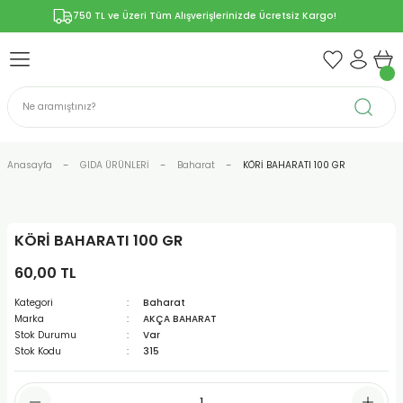
750 TL ve Üzeri Tüm Alışverişlerinizde Ücretsiz Kargo!
Geri Dön
Geri Dön
Geri Dön
Geri Dön
Geri Dön
ÜNLERİ
RÜNLER
YELERİ
ERİ
len-Propolis
T VE KAPSÜLLER
lar
Anasayfa
GIDA ÜRÜNLERİ
Baharat
KÖRİ BAHARATI 100 GR
KÖRİ BAHARATI 100 GR
r
60,00 TL
ER/Bitkisel Kapsül
-Marmelat
Kategori
Baharat
Marka
AKÇA BAHARAT
Stok Durumu
Var
Stok Kodu
315