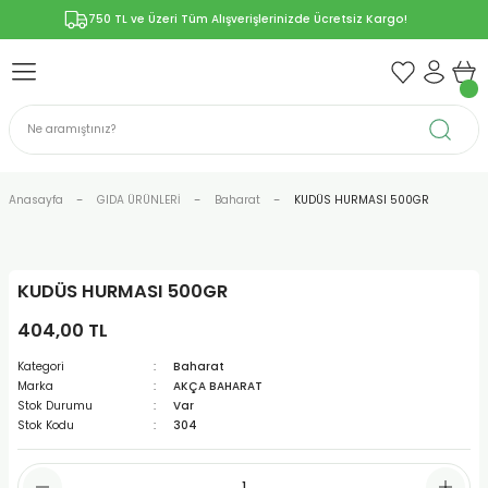
750 TL ve Üzeri Tüm Alışverişlerinizde Ücretsiz Kargo!
Geri Dön
Geri Dön
Geri Dön
Geri Dön
Geri Dön
ÜNLERİ
RÜNLER
YELERİ
ERİ
len-Propolis
T VE KAPSÜLLER
lar
Anasayfa
GIDA ÜRÜNLERİ
Baharat
KUDÜS HURMASI 500GR
KUDÜS HURMASI 500GR
r
404,00 TL
ER/Bitkisel Kapsül
-Marmelat
Kategori
Baharat
Marka
AKÇA BAHARAT
Stok Durumu
Var
Stok Kodu
304