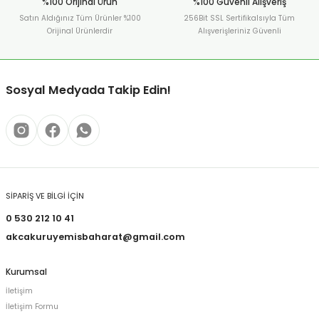
%100 Orijinal Ürün
%100 Güvenli Alışveriş
Satın Aldığınız Tüm Ürünler %100
256Bit SSL Sertifikalsıyla Tüm
Orijinal Ürünlerdir
Alışverişleriniz Güvenli
Sosyal Medyada Takip Edin!
SİPARİŞ VE BİLGİ İÇİN
0 530 212 10 41
akcakuruyemisbaharat@gmail.com
Kurumsal
İletişim
İletişim Formu