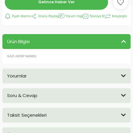
Gelince Haber Ver
Fiyat Alarmı
Ürünü Paylaş
Yorum Yap
Tavsiye Et
Karşılaştır
Ürün Bilgisi
GAZİ ANTEP NANESİ
Yorumlar
Soru & Cevap
Bu ürüne ilk yorumu siz yapın!
Taksit Seçenekleri
Yorum Yaz
Ürün hakkında henüz soru sorulmamış.