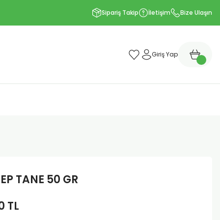
Sipariş Takip
İletişim
Bize Ulaşın
Giriş Yap
EP TANE 50 GR
0 TL