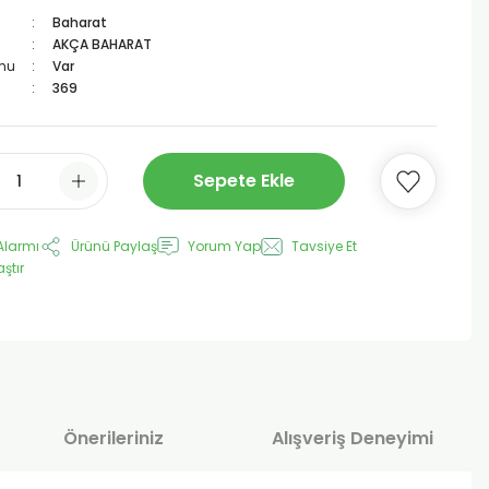
Baharat
AKÇA BAHARAT
mu
Var
369
Sepete Ekle
Alarmı
Ürünü Paylaş
Yorum Yap
Tavsiye Et
aştır
Önerileriniz
Alışveriş Deneyimi