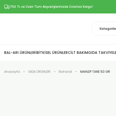
750 TL ve Üzeri Tüm Alışverişlerinizde Ücretsiz Kargo!
BAL-ARI ÜRÜNLERİ
BİTKİSEL ÜRÜNLER
CİLT BAKIM
GIDA TAKVİYELE
Anasayfa
GIDA ÜRÜNLERİ
Baharat
MAHLEP TANE 50 GR