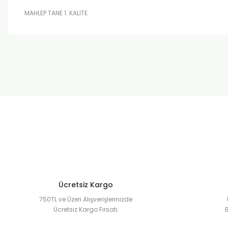
MAHLEP TANE 1. KALİTE
Bu ürünün fiyat bilgisi, resim, ürün açıklamalarında ve diğer k
Görüş ve önerileriniz için teşekkür ederiz.
Ürün resmi kalitesiz, bozuk veya görüntülenemiyor.
Ürün açıklamasında eksik bilgiler bulunuyor.
Ürün bilgilerinde hatalar bulunuyor.
Ürün fiyatı diğer sitelerden daha pahalı.
Bu ürüne benzer farklı alternatifler olmalı.
Ücretsiz Kargo
750TL ve Üzeri Alışverişlerinizde
Ücretsiz Kargo Fırsatı
B