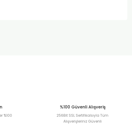
za iletebilirsiniz.
ün
%100 Güvenli Alışveriş
er %100
256Bit SSL Sertifikalsıyla Tüm
Alışverişleriniz Güvenli