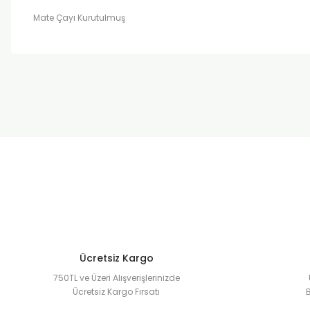
Mate Çayı Kurutulmuş
Bu ürünün fiyat bilgisi, resim, ürün açıklamalarında ve diğer k
Görüş ve önerileriniz için teşekkür ederiz.
Ürün resmi kalitesiz, bozuk veya görüntülenemiyor.
Ürün açıklamasında eksik bilgiler bulunuyor.
Ürün bilgilerinde hatalar bulunuyor.
Ürün fiyatı diğer sitelerden daha pahalı.
Bu ürüne benzer farklı alternatifler olmalı.
Ücretsiz Kargo
750TL ve Üzeri Alışverişlerinizde
Ücretsiz Kargo Fırsatı
B