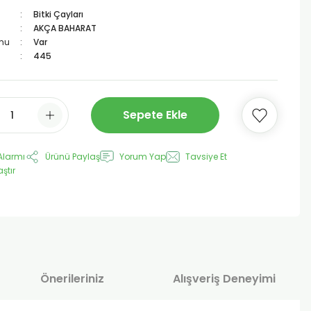
Bitki Çayları
AKÇA BAHARAT
mu
Var
445
Sepete Ekle
Alarmı
Ürünü Paylaş
Yorum Yap
Tavsiye Et
aştır
Önerileriniz
Alışveriş Deneyimi