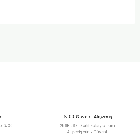
za iletebilirsiniz.
ün
%100 Güvenli Alışveriş
er %100
256Bit SSL Sertifikalsıyla Tüm
Alışverişleriniz Güvenli