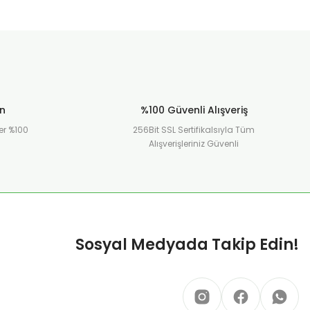
ün
%100 Güvenli Alışveriş
er %100
256Bit SSL Sertifikalsıyla Tüm
Alışverişleriniz Güvenli
Sosyal Medyada Takip Edin!