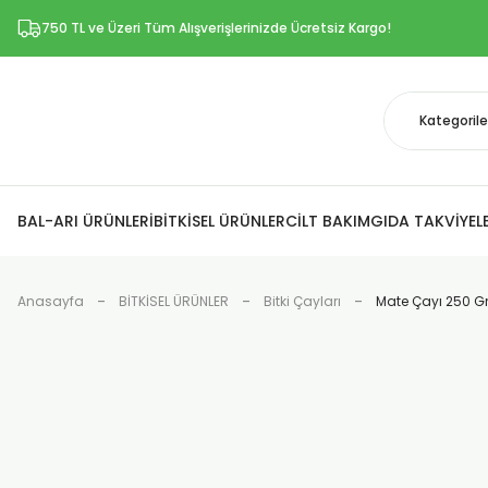
750 TL ve Üzeri Tüm Alışverişlerinizde Ücretsiz Kargo!
BAL-ARI ÜRÜNLERİ
BİTKİSEL ÜRÜNLER
CİLT BAKIM
GIDA TAKVİYELE
Anasayfa
BİTKİSEL ÜRÜNLER
Bitki Çayları
Mate Çayı 250 G