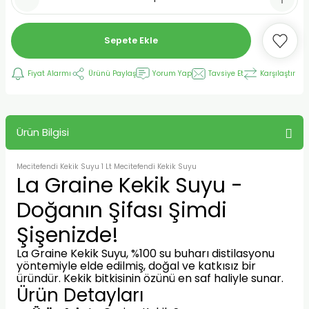
Sepete Ekle
Fiyat Alarmı
Ürünü Paylaş
Yorum Yap
Tavsiye Et
Karşılaştır
Ürün Bilgisi
Mecitefendi Kekik Suyu 1 Lt Mecitefendi Kekik Suyu
La Graine Kekik Suyu -
Doğanın Şifası Şimdi
Şişenizde!
La Graine Kekik Suyu, %100 su buharı distilasyonu
yöntemiyle elde edilmiş, doğal ve katkısız bir
üründür. Kekik bitkisinin özünü en saf haliyle sunar.
Ürün Detayları