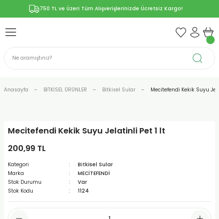
750 TL ve Üzeri Tüm Alışverişlerinizde Ücretsiz Kargo!
Geri Dön
Geri Dön
Geri Dön
Geri Dön
Geri Dön
ÜNLERİ
RÜNLER
YELERİ
ERİ
len-Propolis
T VE KAPSÜLLER
lar
Anasayfa
BİTKİSEL ÜRÜNLER
Bitkisel Sular
Mecitefendi Kekik Suyu Jelat
Mecitefendi Kekik Suyu Jelatinli Pet 1 lt
r
200,99 TL
ER/Bitkisel Kapsül
-Marmelat
Kategori
Bitkisel Sular
Marka
MECİTEFENDİ
Stok Durumu
Var
Stok Kodu
1124