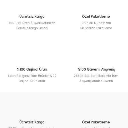
Ürün fiyatı diğer sitelerden daha pahalı.
Bu ürüne benzer farklı alternatifler olmalı.
Ücretsiz Kargo
Özel Paketleme
750TL ve Üzeri Alışverişlerinizde
Ürünleri Muhafazalı
Ücretsiz Kargo Fırsatı
Bir Şekilde Paketleme
Gönder
%100 Orijinal Ürün
%100 Güvenli Alışveriş
Satın Aldığınız Tüm Ürünler %100
256Bit SSL Sertifikalsıyla Tüm
Orijinal Ürünlerdir
Alışverişleriniz Güvenli
Ücretsiz Kargo
Özel Paketleme