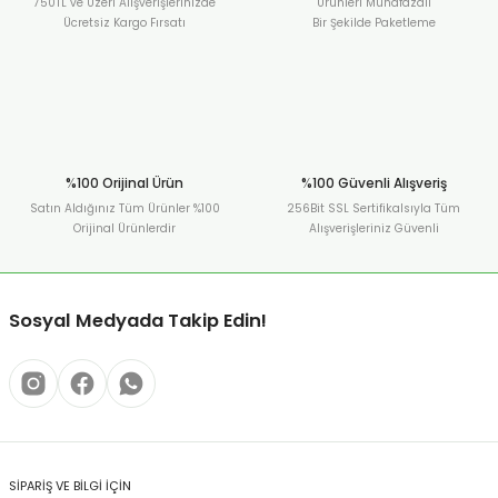
750TL ve Üzeri Alışverişlerinizde
Ürünleri Muhafazalı
Ücretsiz Kargo Fırsatı
Bir Şekilde Paketleme
%100 Orijinal Ürün
%100 Güvenli Alışveriş
Satın Aldığınız Tüm Ürünler %100
256Bit SSL Sertifikalsıyla Tüm
Orijinal Ürünlerdir
Alışverişleriniz Güvenli
Sosyal Medyada Takip Edin!
SİPARİŞ VE BİLGİ İÇİN