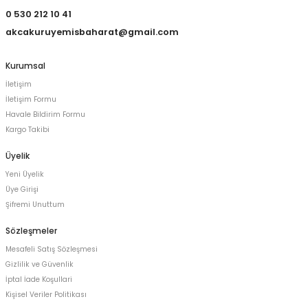
0 530 212 10 41
akcakuruyemisbaharat@gmail.com
Kurumsal
İletişim
İletişim Formu
Havale Bildirim Formu
Kargo Takibi
Üyelik
Yeni Üyelik
Üye Girişi
Şifremi Unuttum
Sözleşmeler
Mesafeli Satış Sözleşmesi
Gizlilik ve Güvenlik
İptal İade Koşullari
Kişisel Veriler Politikası