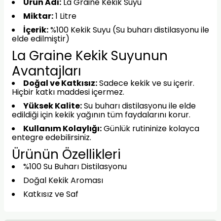
Ürün Adı:
La Graine Kekik Suyu
Miktar:
1 Litre
İçerik:
%100 Kekik Suyu (Su buharı distilasyonu ile
elde edilmiştir)
La Graine Kekik Suyunun
Avantajları
Doğal ve Katkısız:
Sadece kekik ve su içerir.
Hiçbir katkı maddesi içermez.
Yüksek Kalite:
Su buharı distilasyonu ile elde
edildiği için kekik yağının tüm faydalarını korur.
Kullanım Kolaylığı:
Günlük rutininize kolayca
entegre edebilirsiniz.
Ürünün Özellikleri
%100 Su Buharı Distilasyonu
Doğal Kekik Aroması
Katkısız ve Saf