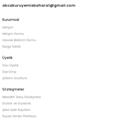
akcakuruyemisbaharat@gmail.com
Kurumsal
İletişim
İletişim Formu
Havale Bildirim Formu
Kargo Takibi
Üyelik
Yeni Üyelik
Üye Girişi
Şifremi Unuttum
Sözleşmeler
Mesafeli Satış Sözleşmesi
Gizlilik ve Güvenlik
İptal İade Koşullari
Kişisel Veriler Politikası