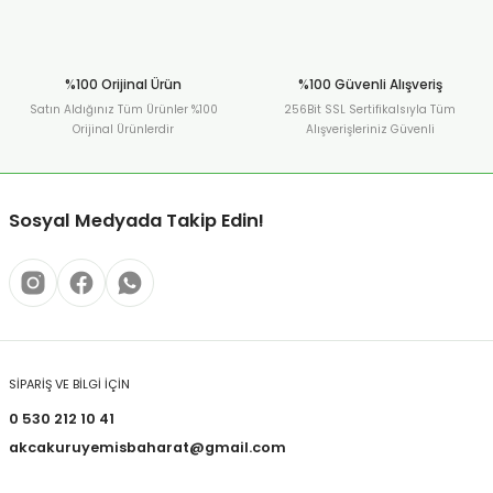
%100 Orijinal Ürün
%100 Güvenli Alışveriş
Satın Aldığınız Tüm Ürünler %100
256Bit SSL Sertifikalsıyla Tüm
Orijinal Ürünlerdir
Alışverişleriniz Güvenli
Sosyal Medyada Takip Edin!
SİPARİŞ VE BİLGİ İÇİN
0 530 212 10 41
akcakuruyemisbaharat@gmail.com