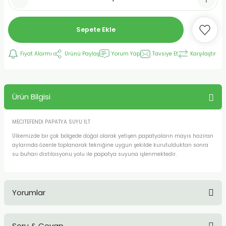
Sepete Ekle
Fiyat Alarmı
Ürünü Paylaş
Yorum Yap
Tavsiye Et
Karşılaştır
Ürün Bilgisi
MECİTEFENDİ PAPATYA SUYU 1LT
Ülkemizde bir çok bölgede doğal olarak yetişen papatyaların mayıs haziran
aylarında özenle toplanarak tekniğine uygun şekilde kurutulduktan sonra
su buharı distilasyonu yolu ile papatya suyuna işlenmektedir.
Yorumlar
Soru & Cevap