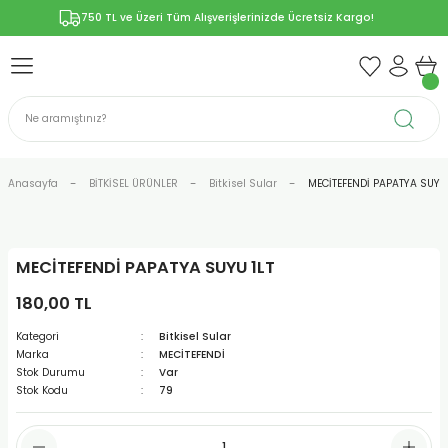
750 TL ve Üzeri Tüm Alışverişlerinizde Ücretsiz Kargo!
Geri Dön
Geri Dön
Geri Dön
Geri Dön
Geri Dön
ÜNLERİ
RÜNLER
YELERİ
ERİ
len-Propolis
T VE KAPSÜLLER
lar
Anasayfa
BİTKİSEL ÜRÜNLER
Bitkisel Sular
MECİTEFENDİ PAPATYA SUYU 
MECİTEFENDİ PAPATYA SUYU 1LT
r
180,00 TL
ER/Bitkisel Kapsül
-Marmelat
Kategori
Bitkisel Sular
Marka
MECİTEFENDİ
Stok Durumu
Var
Stok Kodu
79