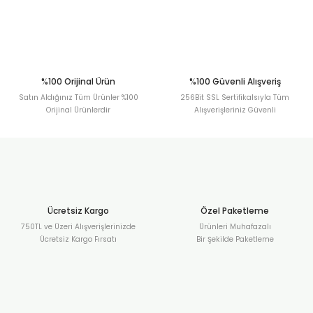
Gönder
%100 Orijinal Ürün
%100 Güvenli Alışveriş
Satın Aldığınız Tüm Ürünler %100
256Bit SSL Sertifikalsıyla Tüm
Orijinal Ürünlerdir
Alışverişleriniz Güvenli
Ücretsiz Kargo
Özel Paketleme
750TL ve Üzeri Alışverişlerinizde
Ürünleri Muhafazalı
Ücretsiz Kargo Fırsatı
Bir Şekilde Paketleme