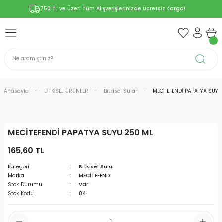
750 TL ve Üzeri Tüm Alışverişlerinizde Ücretsiz Kargo!
Geri Dön
Geri Dön
Geri Dön
Geri Dön
Geri Dön
ÜNLERİ
RÜNLER
YELERİ
ERİ
len-Propolis
T VE KAPSÜLLER
lar
Anasayfa
BİTKİSEL ÜRÜNLER
Bitkisel Sular
MECİTEFENDİ PAPATYA SUYU
MECİTEFENDİ PAPATYA SUYU 250 ML
r
165,60 TL
ER/Bitkisel Kapsül
-Marmelat
Kategori
Bitkisel Sular
Marka
MECİTEFENDİ
Stok Durumu
Var
Stok Kodu
84