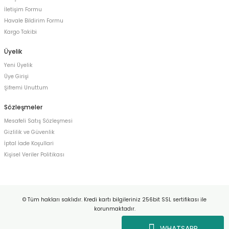
İletişim Formu
Havale Bildirim Formu
Kargo Takibi
Üyelik
Yeni Üyelik
Üye Girişi
Şifremi Unuttum
Sözleşmeler
Mesafeli Satış Sözleşmesi
Gizlilik ve Güvenlik
İptal İade Koşullari
Kişisel Veriler Politikası
© Tüm hakları saklıdır. Kredi kartı bilgileriniz 256bit SSL sertifikası ile
korunmaktadır.
WHATSAPP