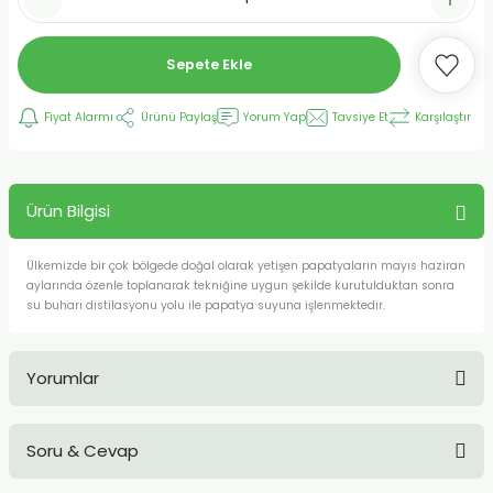
Sepete Ekle
Fiyat Alarmı
Ürünü Paylaş
Yorum Yap
Tavsiye Et
Karşılaştır
Ürün Bilgisi
Ülkemizde bir çok bölgede doğal olarak yetişen papatyaların mayıs haziran
aylarında özenle toplanarak tekniğine uygun şekilde kurutulduktan sonra
su buharı distilasyonu yolu ile papatya suyuna işlenmektedir.
Yorumlar
Soru & Cevap
Bu ürüne ilk yorumu siz yapın!