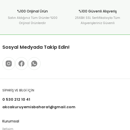
%100 Orijinal Ürün
%100 Güvenli Alışveriş
Satın Aldığınız Tüm Ürünler %100
256Bit SSL Sertifikalsıyla Tüm
Orijinal Ürünlerdir
Alışverişleriniz Güvenli
Sosyal Medyada Takip Edin!
SİPARİŞ VE BİLGİ İÇİN
0 530 212 10 41
akcakuruyemisbaharat@gmail.com
Kurumsal
İletişim