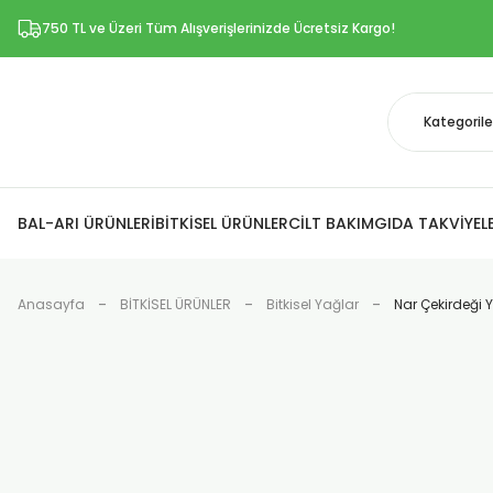
750 TL ve Üzeri Tüm Alışverişlerinizde Ücretsiz Kargo!
BAL-ARI ÜRÜNLERİ
BİTKİSEL ÜRÜNLER
CİLT BAKIM
GIDA TAKVİYELE
Anasayfa
BİTKİSEL ÜRÜNLER
Bitkisel Yağlar
Nar Çekirdeği 