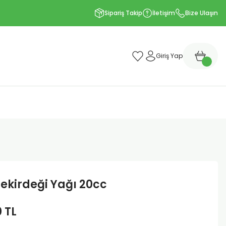
Sipariş Takip
İletişim
Bize Ulaşın
Giriş Yap
ekirdeği Yağı 20cc
0 TL