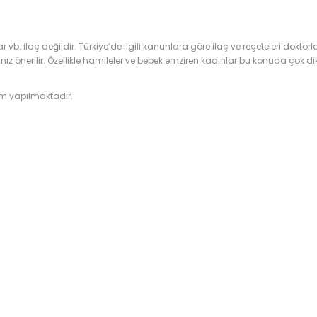
lar vb. ilaç değildir. Türkiye’de ilgili kanunlara göre ilaç ve reçeteleri doktorl
erilir. Özellikle hamileler ve bebek emziren kadınlar bu konuda çok dikk
im yapılmaktadır.