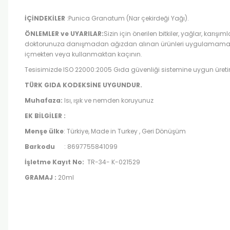
İÇİNDEKİLER
:Punica Granatum (Nar çekirdeği Yağı).
ÖNLEMLER ve UYARILAR:
Sizin için önerilen bitkiler, yağlar, karışım
doktorunuza danışmadan ağızdan alınan ürünleri uygulamamanız ön
içmekten veya kullanmaktan kaçının.
Tesisimizde ISO 22000:2005 Gıda güvenliği sistemine uygun üret
TÜRK GIDA KODEKSİNE
UYGUNDUR.
Muhafaza:
Isı, ışık ve nemden koruyunuz
EK BİLGİLER :
Menşe ülke
: Türkiye, Made in Turkey , Geri Dönüşüm
Barkodu
: 8697755841099
İşletme Kayıt No:
TR-34- K-021529
GRAMAJ :
20ml