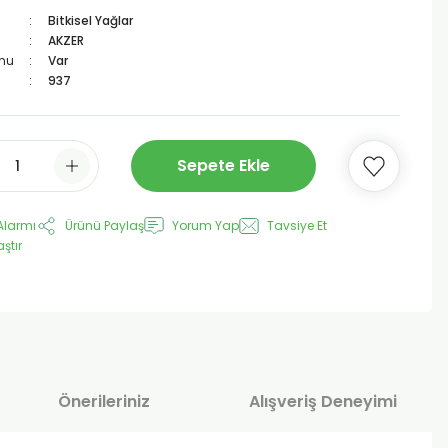
Bitkisel Yağlar
AKZER
mu
Var
937
Sepete Ekle
Alarmı
Ürünü Paylaş
Yorum Yap
Tavsiye Et
aştır
Önerileriniz
Alışveriş Deneyimi