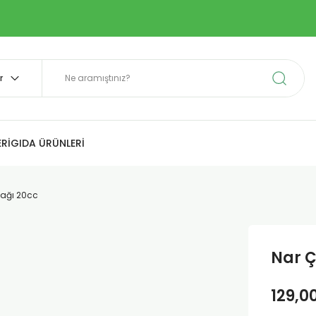
Rİ
GIDA ÜRÜNLERİ
Yağı 20cc
Nar Ç
129,0