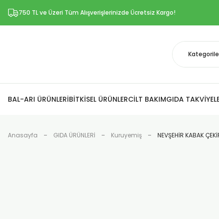
750 TL ve Üzeri Tüm Alışverişlerinizde Ücretsiz Kargo!
BAL-ARI ÜRÜNLERİ
BİTKİSEL ÜRÜNLER
CİLT BAKIM
GIDA TAKVİYELE
Anasayfa
GIDA ÜRÜNLERİ
Kuruyemiş
NEVŞEHİR KABAK ÇEK