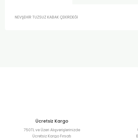
NEVŞEHİR TUZSUZ KABAK ÇEKİRDEĞİ
Bu ürünün fiyat bilgisi, resim, ürün açıklamalarında ve diğer k
Görüş ve önerileriniz için teşekkür ederiz.
Ürün resmi kalitesiz, bozuk veya görüntülenemiyor.
Ürün açıklamasında eksik bilgiler bulunuyor.
Ürün bilgilerinde hatalar bulunuyor.
Ürün fiyatı diğer sitelerden daha pahalı.
Bu ürüne benzer farklı alternatifler olmalı.
Ücretsiz Kargo
750TL ve Üzeri Alışverişlerinizde
Ücretsiz Kargo Fırsatı
B