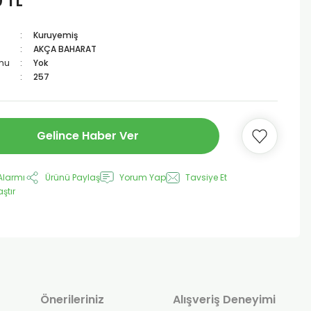
0 TL
Kuruyemiş
AKÇA BAHARAT
mu
Yok
257
Gelince Haber Ver
Alarmı
Ürünü Paylaş
Yorum Yap
Tavsiye Et
aştır
Önerileriniz
Alışveriş Deneyimi