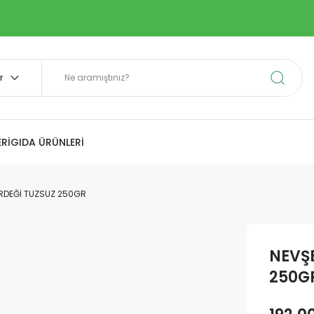
Rİ
GIDA ÜRÜNLERİ
İRDEĞİ TUZSUZ 250GR
NEVŞE
250G