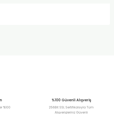
za iletebilirsiniz.
ün
%100 Güvenli Alışveriş
er %100
256Bit SSL Sertifikalsıyla Tüm
Alışverişleriniz Güvenli