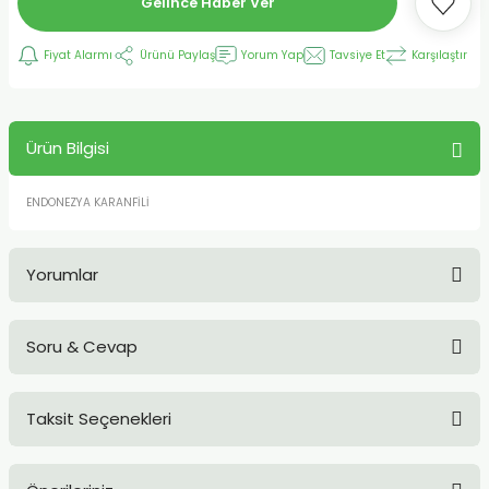
Gelince Haber Ver
Fiyat Alarmı
Ürünü Paylaş
Yorum Yap
Tavsiye Et
Karşılaştır
Ürün Bilgisi
ENDONEZYA KARANFİLİ
Yorumlar
Soru & Cevap
Bu ürüne ilk yorumu siz yapın!
Taksit Seçenekleri
Yorum Yaz
Ürün hakkında henüz soru sorulmamış.