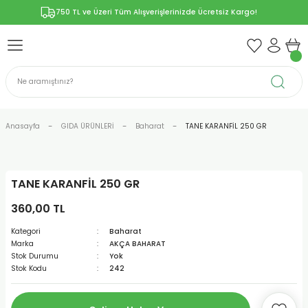
750 TL ve Üzeri Tüm Alışverişlerinizde Ücretsiz Kargo!
Geri Dön
Geri Dön
Geri Dön
Geri Dön
Geri Dön
ÜNLERİ
RÜNLER
YELERİ
ERİ
len-Propolis
T VE KAPSÜLLER
lar
Anasayfa
GIDA ÜRÜNLERİ
Baharat
TANE KARANFİL 250 GR
TANE KARANFİL 250 GR
r
360,00 TL
ER/Bitkisel Kapsül
-Marmelat
Kategori
Baharat
Marka
AKÇA BAHARAT
Stok Durumu
Yok
Stok Kodu
242