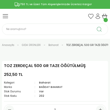
750 TL ve Üzeri Tüm Alışverişlerinizde Ücretsiz Kargo!
Geri Dön
Geri Dön
Geri Dön
Geri Dön
Geri Dön
ÜNLERİ
RÜNLER
YELERİ
ERİ
len-Propolis
T VE KAPSÜLLER
lar
Anasayfa
GIDA ÜRÜNLERİ
Baharat
TOZ ZERDEÇAL 500 GR TAZE ÖĞÜT
TOZ ZERDEÇAL 500 GR TAZE ÖĞÜTÜLMÜŞ
r
252,50 TL
ER/Bitkisel Kapsül
-Marmelat
Kategori
Baharat
Marka
BAĞDAT BAHARAT
Stok Durumu
Var
Stok Kodu
202