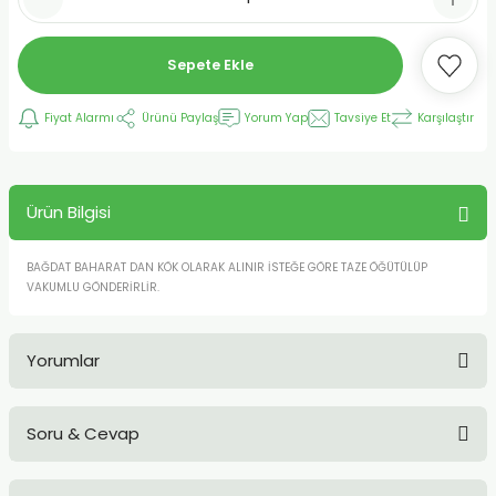
Sepete Ekle
Fiyat Alarmı
Ürünü Paylaş
Yorum Yap
Tavsiye Et
Karşılaştır
Ürün Bilgisi
BAĞDAT BAHARAT DAN KÖK OLARAK ALINIR İSTEĞE GÖRE TAZE ÖĞÜTÜLÜP
VAKUMLU GÖNDERİRLİR.
Yorumlar
Soru & Cevap
Bu ürüne ilk yorumu siz yapın!