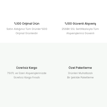
Gönder
%100 Orijinal Ürün
%100 Güvenli Alışveriş
Satın Aldığınız Tüm Ürünler %100
256Bit SSL Sertifikalsıyla Tüm
Orijinal Ürünlerdir
Alışverişleriniz Güvenli
Ücretsiz Kargo
Özel Paketleme
750TL ve Üzeri Alışverişlerinizde
Ürünleri Muhafazalı
Ücretsiz Kargo Fırsatı
Bir Şekilde Paketleme