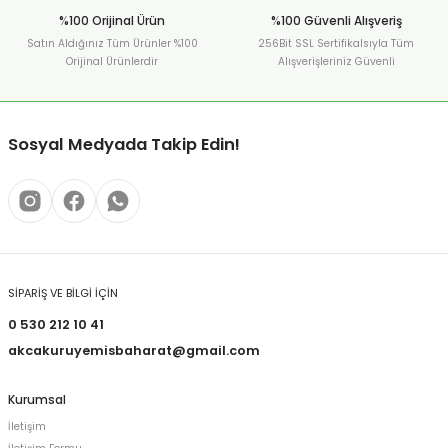
%100 Orijinal Ürün
%100 Güvenli Alışveriş
Satın Aldığınız Tüm Ürünler %100
256Bit SSL Sertifikalsıyla Tüm
Orijinal Ürünlerdir
Alışverişleriniz Güvenli
Sosyal Medyada Takip Edin!
SİPARİŞ VE BİLGİ İÇİN
0 530 212 10 41
akcakuruyemisbaharat@gmail.com
Kurumsal
İletişim