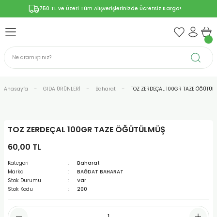
750 TL ve Üzeri Tüm Alışverişlerinizde Ücretsiz Kargo!
Geri Dön
Geri Dön
Geri Dön
Geri Dön
Geri Dön
ÜNLERİ
RÜNLER
YELERİ
ERİ
len-Propolis
T VE KAPSÜLLER
lar
Anasayfa
GIDA ÜRÜNLERİ
Baharat
TOZ ZERDEÇAL 100GR TAZE ÖĞÜTÜL
TOZ ZERDEÇAL 100GR TAZE ÖĞÜTÜLMÜŞ
r
60,00 TL
ER/Bitkisel Kapsül
-Marmelat
Kategori
Baharat
Marka
BAĞDAT BAHARAT
Stok Durumu
Var
Stok Kodu
200