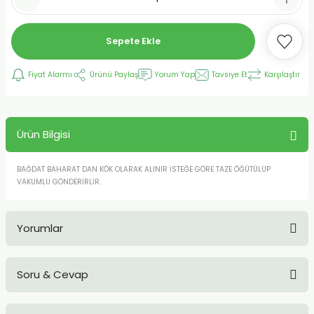
Sepete Ekle
Fiyat Alarmı
Ürünü Paylaş
Yorum Yap
Tavsiye Et
Karşılaştır
Ürün Bilgisi
BAĞDAT BAHARAT DAN KÖK OLARAK ALINIR İSTEĞE GÖRE TAZE ÖĞÜTÜLÜP
VAKUMLU GÖNDERİRLİR.
Yorumlar
Soru & Cevap
Bu ürüne ilk yorumu siz yapın!