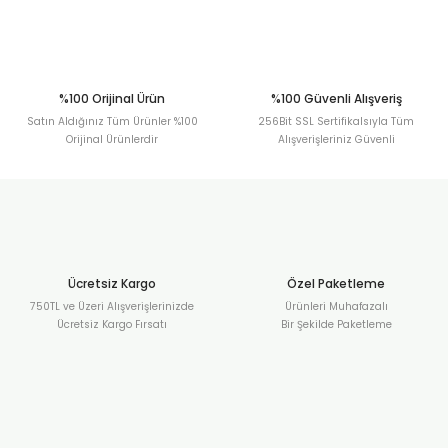
Gönder
%100 Orijinal Ürün
%100 Güvenli Alışveriş
Satın Aldığınız Tüm Ürünler %100
256Bit SSL Sertifikalsıyla Tüm
Orijinal Ürünlerdir
Alışverişleriniz Güvenli
Ücretsiz Kargo
Özel Paketleme
750TL ve Üzeri Alışverişlerinizde
Ürünleri Muhafazalı
Ücretsiz Kargo Fırsatı
Bir Şekilde Paketleme