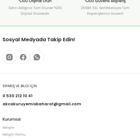
%100 Orijinal Ürün
%100 Güvenli Alışveriş
Satın Aldığınız Tüm Ürünler %100
256Bit SSL Sertifikalsıyla Tüm
Orijinal Ürünlerdir
Alışverişleriniz Güvenli
Sosyal Medyada Takip Edin!
SİPARİŞ VE BİLGİ İÇİN
0 530 212 10 41
akcakuruyemisbaharat@gmail.com
Kurumsal
İletişim
İletişim Formu