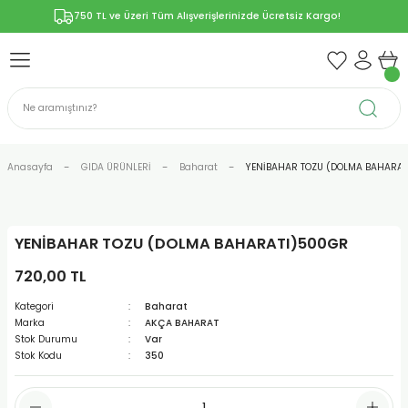
750 TL ve Üzeri Tüm Alışverişlerinizde Ücretsiz Kargo!
Geri Dön
Geri Dön
Geri Dön
Geri Dön
Geri Dön
ÜNLERİ
RÜNLER
YELERİ
ERİ
len-Propolis
T VE KAPSÜLLER
lar
Anasayfa
GIDA ÜRÜNLERİ
Baharat
YENİBAHAR TOZU (DOLMA BAHARA
YENİBAHAR TOZU (DOLMA BAHARATI)500GR
r
720,00 TL
ER/Bitkisel Kapsül
-Marmelat
Kategori
Baharat
Marka
AKÇA BAHARAT
Stok Durumu
Var
Stok Kodu
350