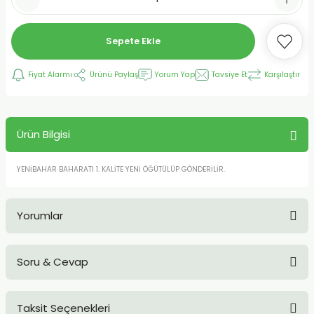
Sepete Ekle
Fiyat Alarmı
Ürünü Paylaş
Yorum Yap
Tavsiye Et
Karşılaştır
Ürün Bilgisi
YENİBAHAR BAHARATI 1. KALİTE YENİ ÖĞÜTÜLÜP GÖNDERİLİR.
Yorumlar
Soru & Cevap
Bu ürüne ilk yorumu siz yapın!
Taksit Seçenekleri