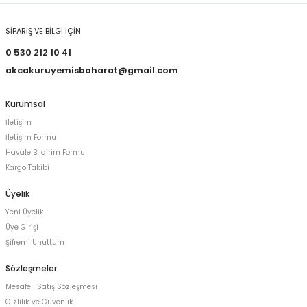
SİPARİŞ VE BİLGİ İÇİN
0 530 212 10 41
akcakuruyemisbaharat@gmail.com
Kurumsal
İletişim
İletişim Formu
Havale Bildirim Formu
Kargo Takibi
Üyelik
Yeni Üyelik
Üye Girişi
Şifremi Unuttum
Sözleşmeler
Mesafeli Satış Sözleşmesi
Gizlilik ve Güvenlik