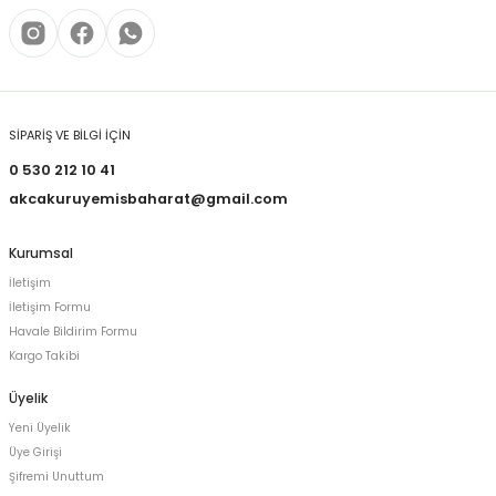
SİPARİŞ VE BİLGİ İÇİN
0 530 212 10 41
akcakuruyemisbaharat@gmail.com
Kurumsal
İletişim
İletişim Formu
Havale Bildirim Formu
Kargo Takibi
Üyelik
Yeni Üyelik
Üye Girişi
Şifremi Unuttum