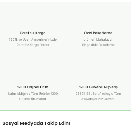
Ücretsiz Kargo
Özel Paketleme
750TL ve Üzeri Alışverişlerinizde
Ürünleri Muhafazalı
Ücretsiz Kargo Fırsatı
Bir Şekilde Paketleme
%100 Orijinal Ürün
%100 Güvenli Alışveriş
Satın Aldığınız Tüm Ürünler %100
256Bit SSL Sertifikalsıyla Tüm
Orijinal Ürünlerdir
Alışverişleriniz Güvenli
Sosyal Medyada Takip Edin!