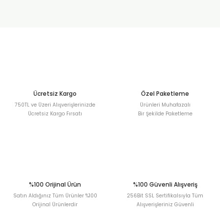
Görüş ve önerileriniz için teşekkür ederiz.
Sitemize ilk yorumu siz yapın!
Ürün resmi kalitesiz, bozuk veya görüntülenemiyor.
Ürün açıklamasında eksik bilgiler bulunuyor.
Deneyimini Paylaş
Ürün bilgilerinde hatalar bulunuyor.
Ürün fiyatı diğer sitelerden daha pahalı.
Bu ürüne benzer farklı alternatifler olmalı.
Ücretsiz Kargo
Özel Paketleme
750TL ve Üzeri Alışverişlerinizde
Ürünleri Muhafazalı
Ücretsiz Kargo Fırsatı
Bir Şekilde Paketleme
Gönder
%100 Orijinal Ürün
%100 Güvenli Alışveriş
Satın Aldığınız Tüm Ürünler %100
256Bit SSL Sertifikalsıyla Tüm
Orijinal Ürünlerdir
Alışverişleriniz Güvenli