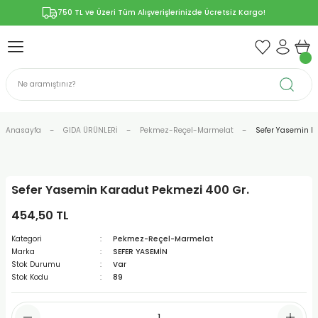
750 TL ve Üzeri Tüm Alışverişlerinizde Ücretsiz Kargo!
Geri Dön
Geri Dön
Geri Dön
Geri Dön
Geri Dön
ÜNLERİ
RÜNLER
YELERİ
ERİ
len-Propolis
T VE KAPSÜLLER
lar
Anasayfa
GIDA ÜRÜNLERİ
Pekmez-Reçel-Marmelat
Sefer Yasemin K
Sefer Yasemin Karadut Pekmezi 400 Gr.
r
454,50 TL
ER/Bitkisel Kapsül
-Marmelat
Kategori
Pekmez-Reçel-Marmelat
Marka
SEFER YASEMİN
Stok Durumu
Var
Stok Kodu
89