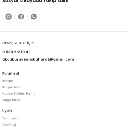
Sosyal Medyada Takip Edin!
SİPARİŞ VE BİLGİ İÇİN
0 530 212 10 41
akcakuruyemisbaharat@gmail.com
Kurumsal
İletişim
İletişim Formu
Havale Bildirim Formu
Kargo Takibi
Üyelik
Yeni Üyelik
Üye Girişi