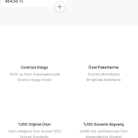
454,50 TL
Ücretsiz Kargo
Özel Paketleme
750TL ve Üzeri Alışverişlerinizde
Ürünleri Muhafazalı
Ücretsiz Kargo Fırsatı
Bir Şekilde Paketleme
%100 Orijinal Ürün
%100 Güvenli Alışveriş
Satın Aldığınız Tüm Ürünler %100
256Bit SSL Sertifikalsıyla Tüm
Orijinal Ürünlerdir
Alışverişleriniz Güvenli